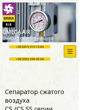
OMEGA AIR
Очистка сжатого воздуха
+38 (067) 315-13-84
+38 (095) 436-45-04
Сепаратор сжатого
воздуха
СS /CS SS серии