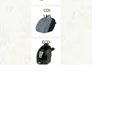
CDI
16B
ECD-
B
EMD1
2