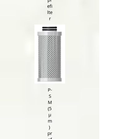
efi
lte
r
P-
S
M
(5
μ
m
)
pr