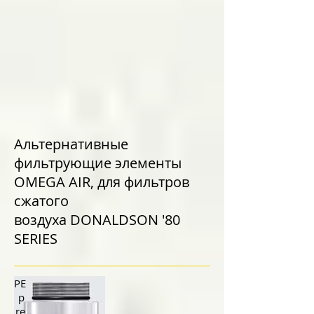
Альтернативные
фильтрующие элементы
OMEGA AIR, для фильтров
сжатого
воздуха DONALDSON '80
SERIES
PE
p
re