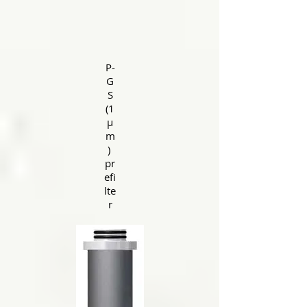
P-
G
S
(1
μ
m
)
pr
efi
lte
r