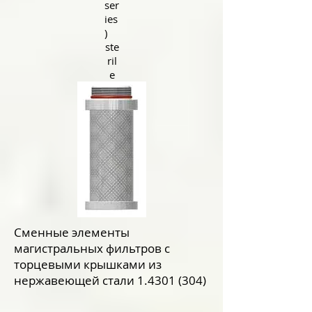
ser
ies
)
ste
ril
e
Сменные элементы
магистральных фильтров с
торцевыми крышками из
нержавеющей стали
1.4301 (304)