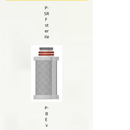
P-
SR
F
st
er
ile
P-
B
E
v