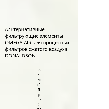
Альтернативные
фильтрующие элементы
OMEGA AIR, для процесных
фильтров сжатого воздуха
DONALDSON
P-
S
M
(2
5
μ
m
)
pr