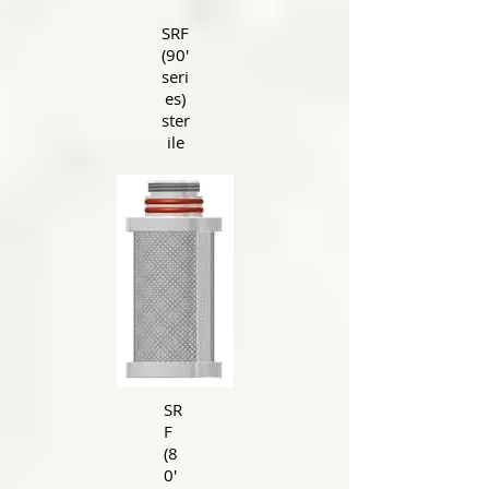
SRF
(90'
seri
es)
ster
ile
SR
F
(8
0'