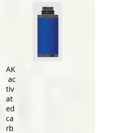
AK
ac
tiv
at
ed
ca
rb