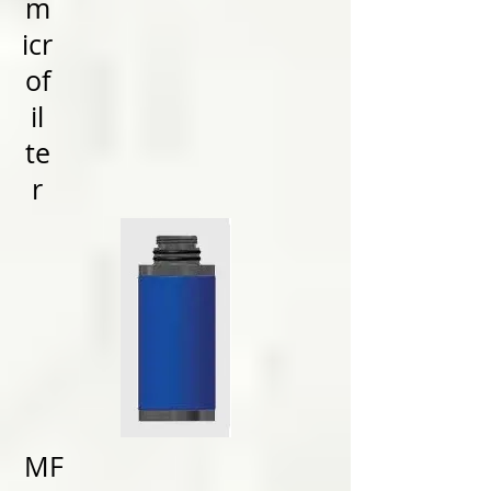
m
icr
of
il
te
r
MF