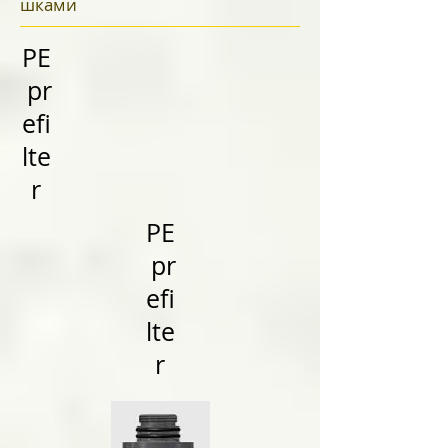
шками
PE
pr
efi
lte
r
PE
pr
efi
lte
r