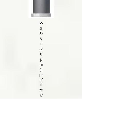
P-
G
S/
V
E
(2
0
μ
m
)
pr
ef
il
te
r/
st
e
a