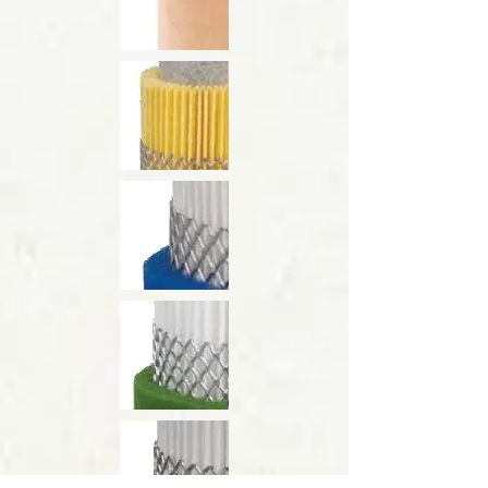
P; 3
мкм
R; 1
мкм
M; 0,1
мкм
S; 0,01
мкм