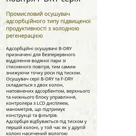
Промисловий осушувач
адсорбційного типу підвищеної
продуктивності з холодною
регенерацією
Адсорбційні осушувачі В-DRY
призначені для безперервного
відділення водяної пари зі
стисненого повітря, тим самим
знижуючи точку роси під тиском.
Осушувач серії В-DRY та F-DRY
складається з двох колон,
наповнених адсорбентом, верхнього
та нижнього блоку управління,
контролера з LCD дисплеєм,
манометрів, що підтримує
конструкції та фільтрів.
Адсорбція відбувається під тиском у
першій колоні, у той час як у другій
колоні насичений вологою