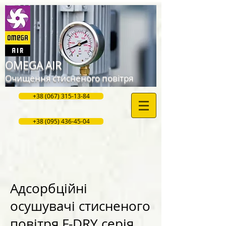
OMEGA AIR
Очищення стисненого повітря
+38 (067) 315-13-84
+38 (095) 436-45-04
Адсорбційні
осушувачі стисненого
повітря F-DRY серія