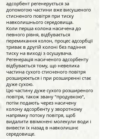
адсорбент регенерується за
допомогою частини вже висушеного
стисненого повітря при тиску
навколишнього середовища.
Коли перша колона насичена до
певного рівня, відбувається
перемикання колон, процес адсорбції
триває в другій колоні без падіння
тиску на виході з осушувача.
Регенерація насиченого адсорбенту
відбувається тому, що невелика
частина сухого стисненого повітря
розширюється і при розширенні стає
дуже сухою.
Цю частину дуже сухого розширеного
повітря, також звану "продувкою",
потім подають через насичену
колону адсорбенту у зворотному
напрямку потоку повітря, щоб
видалити ввімкнені молекули води і
вивести їх назад в навколишнє
середовище.