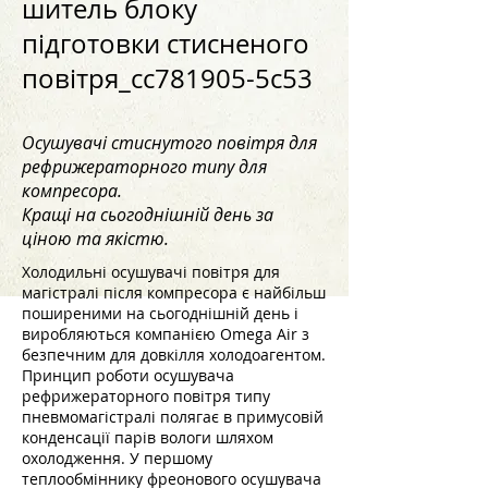
шитель блоку
підготовки стисненого
повітря_cc781905-5c53
Осушувачі стиснутого повітря для
рефрижераторного типу для
компресора.
Кращі на сьогоднішній день за
ціною та якістю.
Холодильні осушувачі повітря для
магістралі після компресора є найбільш
поширеними на сьогоднішній день і
виробляються компанією Omega Air з
безпечним для довкілля холодоагентом.
Принцип роботи осушувача
рефрижераторного повітря типу
пневмомагістралі полягає в примусовій
конденсації парів вологи шляхом
охолодження. У першому
теплообміннику фреонового осушувача