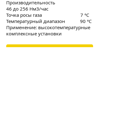
Производительность
46 до 256 Нм3/час
Точка росы газа 7 °C
Температурный диапазон 90 °C
Применение: высокотемпературные
комплексные установки
Подробное описание
Рефрижераторный осушитель
сжатого воздуха OHP серия