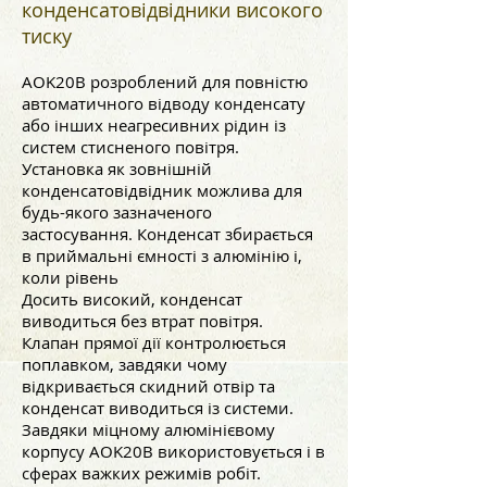
конденсатовідвідники високого
тиску
AOK20B розроблений для повністю
автоматичного відводу конденсату
або інших неагресивних рідин із
систем стисненого повітря.
Установка як зовнішній
конденсатовідвідник можлива для
будь-якого зазначеного
застосування. Конденсат збирається
в приймальні ємності з алюмінію і,
коли рівень
Досить високий, конденсат
виводиться без втрат повітря.
Клапан прямої дії контролюється
поплавком, завдяки чому
відкривається скидний отвір та
конденсат виводиться із системи.
Завдяки міцному алюмінієвому
корпусу AOK20B використовується і в
сферах важких режимів робіт.