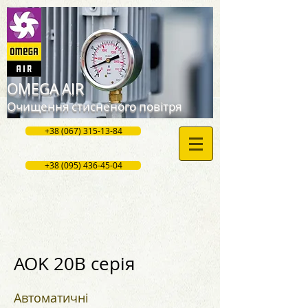
OMEGA AIR
Очищення стисненого повітря
+38 (067) 315-13-84
+38 (095) 436-45-04
AOK 20B серія
Автоматичні