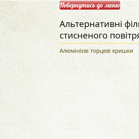
Повернутись до меню
Альтернативні філ
стисненого повітр
Алюмінієві торцеві кришки