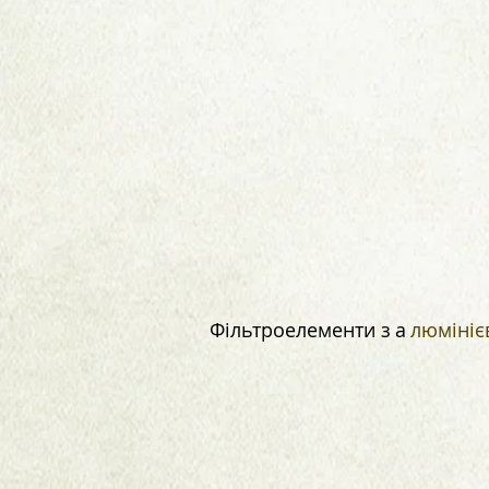
Фільтроелементи з
а
люмініє