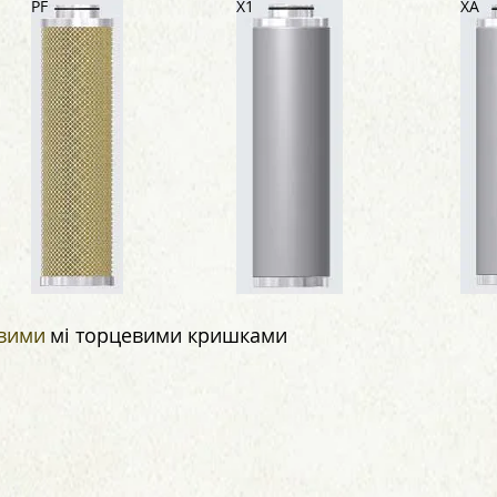
PF
X1
XA
вими
мі торцевими кришками