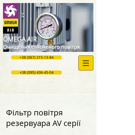
OMEGA AIR
Очищення стисненого повітря
+38 (067) 315-13-84
+38 (095) 436-45-04
Фільтр повітря
резервуара AV серії