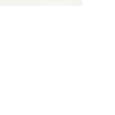
Фільтроелемент
AVF
ГОЛОВНА
Фільтри стисненого повітря
Сепаратори стисненого повітря
Фільтри вакуумних насосів
Стерильні фільтри
Процесні фільтри
Рефрижераторні осушувачі